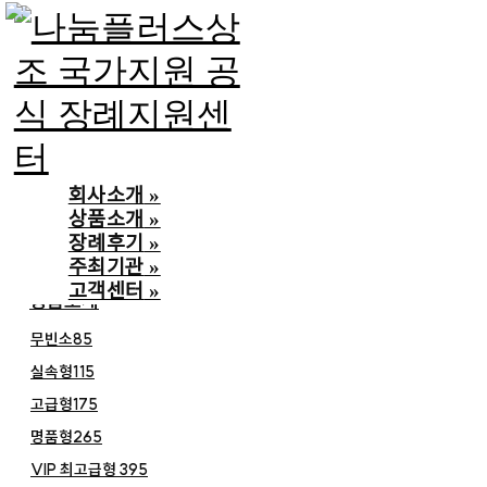
Skip to Main Content
회사소개
회사소개
»
상품소개
»
인사말
장례후기
»
언론보도
주최기관
»
고객센터
»
상품소개
무빈소85
실속형115
고급형175
명품형265
VIP 최고급형 395