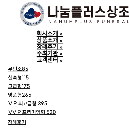
Skip to Main Content
회사소개
회사소개
»
상품소개
»
인사말
장례후기
»
언론보도
주최기관
»
상품소개
고객센터
»
무빈소85
실속형115
고급형175
명품형265
VIP 최고급형 395
VVIP 프리미엄형 520
장례후기